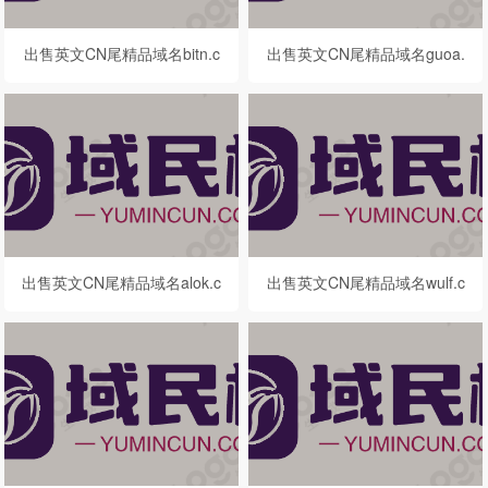
出售英文CN尾精品域名bitn.c
出售英文CN尾精品域名guoa.
n
cn
出售英文CN尾精品域名alok.c
出售英文CN尾精品域名wulf.c
n
n