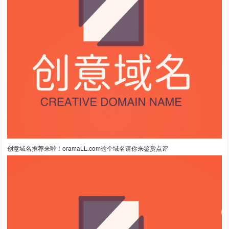
创意域名推荐来啦！oramaLL.com这个域名请你来鉴赏点评