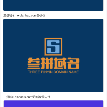
三拼域名meiqianbao.com美钱包
三拼域名aishanfu.com爱善福/爱闪付