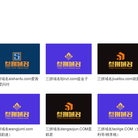
域名aishanfu.com爱善
三拼域名tijinzi.com提金子
三拼域名jiuaitou.com
/爱闪付
域名wangjumi.com
三拼域名dangaojun.COM蛋
三拼域名taolige.COM（
网剧迷）
糕君
利哥/桃李格）