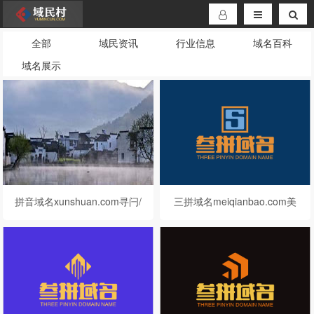
全部
域民资讯
行业信息
域名百科
域名展示
拼音域名xunshuan.com寻闩/
三拼域名meiqianbao.com美
讯书案/
钱包