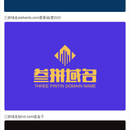
三拼域名aishanfu.com爱善福/爱闪付
三拼域名tijinzi.com提金子