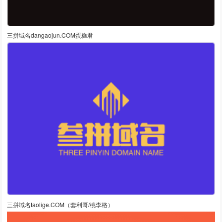
三拼域名dangaojun.COM蛋糕君
三拼域名taolige.COM（套利哥/桃李格）