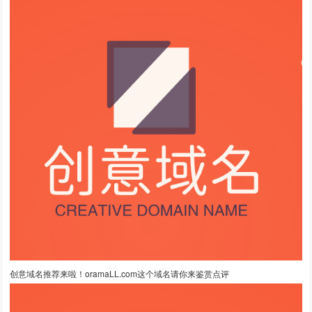
创意域名推荐来啦！oramaLL.com这个域名请你来鉴赏点评