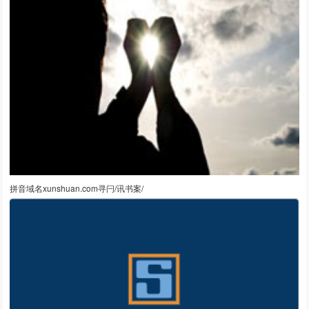
拼音域名xunshuan.com寻闩/讯书案/