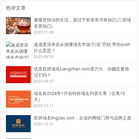
热评文章
最惬意快活的生活，莫过于有茶有书有知己(三拼域
名茶知已)
2023-11-09
速成资深米农从搞懂域名市场“行话”开始 带价push
什么意思？
2023-09-25
优质双拼域名Liangzhan.com潜力大，你确定要错
过它吗？
2023-09-27
域名村2024年1月份特价域名列表出售（仅售15
天）
2023-10-11
双拼域名lingzao.com：企业的网络门牌与品牌之选
2023-12-31