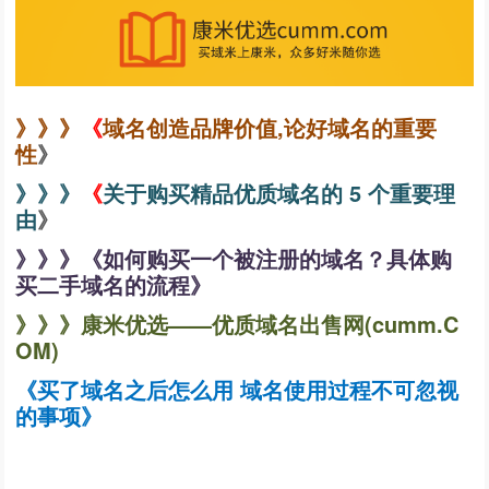
》》》
《
域名创造品牌价值,论好域名的重要
性
》
》》》
《
关于购买精品优质域名的 5 个重要理
由
》
》》》
《
如何购买一个被注册的域名？具体购
买二手域名的流程
》
》》》康米优选——优质域名出售网
(cumm.C
OM)
《
买了域名之后怎么用 域名使用过程不可忽视
的事项
》