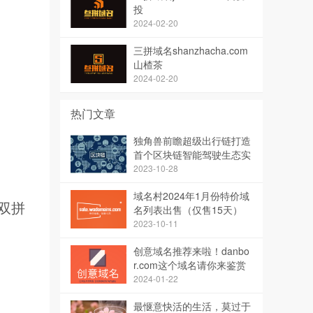
投
2024-02-20
三拼域名shanzhacha.com
山楂茶
2024-02-20
热门文章
独角兽前瞻超级出行链打造
首个区块链智能驾驶生态实
现智能出行
2023-10-28
域名村2024年1月份特价域
双拼
名列表出售（仅售15天）
2023-10-11
创意域名推荐来啦！danbo
r.com这个域名请你来鉴赏
点评
2024-01-22
最惬意快活的生活，莫过于