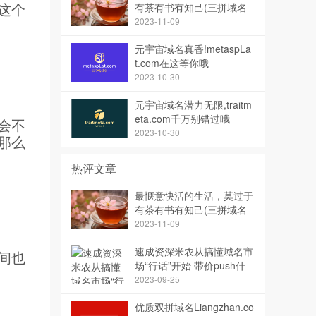
这个
有茶有书有知己(三拼域名
茶知已)
2023-11-09
元宇宙域名真香!metaspLa
t.com在这等你哦
2023-10-30
元宇宙域名潜力无限,traitm
eta.com千万别错过哦
会不
2023-10-30
那么
热评文章
最惬意快活的生活，莫过于
有茶有书有知己(三拼域名
茶知已)
2023-11-09
速成资深米农从搞懂域名市
间也
场“行话”开始 带价push什
么意思？
2023-09-25
优质双拼域名Liangzhan.co