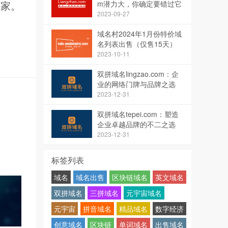
大家。
m潜力大，你确定要错过它
吗？
2023-09-27
域名村2024年1月份特价域
名列表出售（仅售15天）
2023-10-11
双拼域名lingzao.com：企
业的网络门牌与品牌之选
2023-12-31
双拼域名tepei.com：塑造
企业卓越品牌的不二之选
2023-12-31
标签列表
域名
域名出售
区块链域名
英文域名
双拼域名
三拼域名
元宇宙域名
元宇宙
拼音域名
精品域名
数字经济
创意域名
区块链
单词域名
出售域名