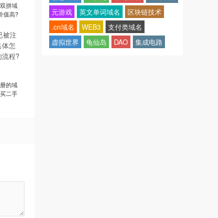
双拼域
元游戏
英文单词域名
区块链技术
价值高?
.cn域名
WEB3
支付类域名
虚拟世界
龟仙岛
DAO
集成电路
册的域
买二手