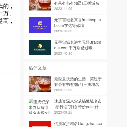
有茶有书有知己(三拼域名
低的，
茶知已)
2023-11-09
十万、
元宇宙域名真香!metaspLa
越高，
t.com在这等你哦
2023-10-30
元宇宙域名潜力无限,traitm
eta.com千万别错过哦
2023-10-30
热评文章
最惬意快活的生活，莫过于
有茶有书有知己(三拼域名
茶知已)
2023-11-09
速成资深米农从搞懂域名市
场“行话”开始 带价push什
么意思？
2023-09-25
优质双拼域名Liangzhan.co