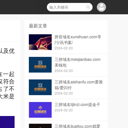
最新文章
拼音域名xunshuan.com寻
闩/讯书案/
2024-02-20
以及优
三拼域名meiqianbao.com
美钱包
2024-02-20
在一起
仅符合
三拼域名aishanfu.com爱善
福/爱闪付
占了不
2024-02-20
大米是
三拼域名tijinzi.com提金子
2024-02-20
三拼域名jiuaitou.com就爱