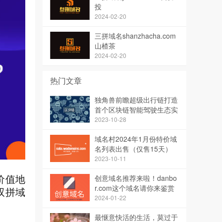
投
2024-02-20
三拼域名shanzhacha.com
山楂茶
2024-02-20
热门文章
独角兽前瞻超级出行链打造
首个区块链智能驾驶生态实
现智能出行
2023-10-28
域名村2024年1月份特价域
名列表出售（仅售15天）
2023-10-11
创意域名推荐来啦！danbo
价值地
r.com这个域名请你来鉴赏
双拼域
点评
2024-01-22
最惬意快活的生活，莫过于