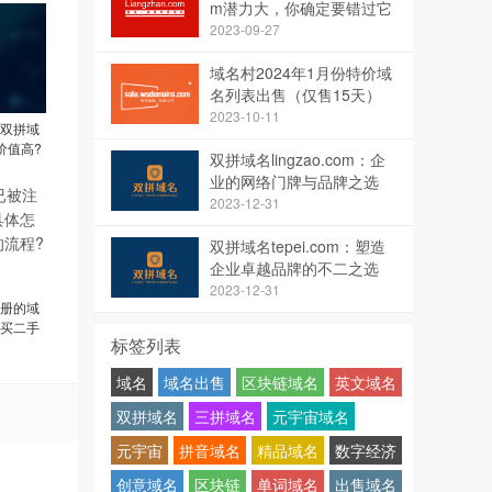
m潜力大，你确定要错过它
吗？
2023-09-27
域名村2024年1月份特价域
名列表出售（仅售15天）
2023-10-11
双拼域
价值高?
双拼域名lingzao.com：企
业的网络门牌与品牌之选
2023-12-31
双拼域名tepei.com：塑造
企业卓越品牌的不二之选
2023-12-31
册的域
买二手
标签列表
域名
域名出售
区块链域名
英文域名
双拼域名
三拼域名
元宇宙域名
元宇宙
拼音域名
精品域名
数字经济
创意域名
区块链
单词域名
出售域名