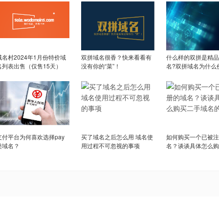
域名村2024年1月份特价域
双拼域名很香？快来看看有
什么样的双拼是精品
名列表出售（仅售15天）
没有你的“菜”！
名?双拼域名为什么
支付平台为何喜欢选择pay
买了域名之后怎么用 域名使
如何购买一个已被注
类域名？
用过程不可忽视的事项
名？谈谈具体怎么购
域名的流程?